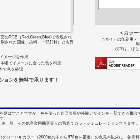
＜カラー
B（Red,Green,Blue)で表現され
当サイトの印刷用デー
印刷された画像（染料、一部顔料）とも異
刷
現在は、ほと
色彩イメージを作成
見本帳でイメージに合った色を特定
見本で色を確認
ションを無料で承ります！
を延ばすことですが、色を使った自己表現や外観デザインを一新できる機会
す。
はなく、車、船、その他産業用機器等々の写真でカラーシミュレーションできます。
のグローバルカラー（2000色の中から878色を厳選）の色見本以外に、各