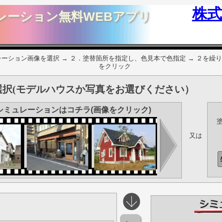
株
レーション無料WEBアプリ
ーション画像を選択 → ２．塗替箇所を指定し、色見本で色指定 → ２を繰り
をクリック
択(モデルハウスか写真をお選びください）
シミュレーションはコチラ(画像をクリック)
又は