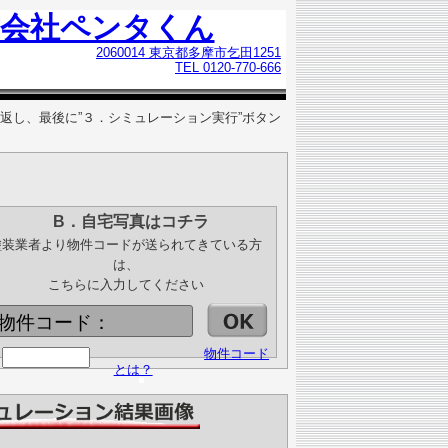
式会社ペンタくん
2060014 東京都多摩市乞田1251
TEL 0120-770-666
返し、最後に”３．シミュレーション実行”ボタン
B．自宅写真はコチラ
塗装業者より物件コードが送られてきている方
は、
こちらに入力してください
物件コード：
物件コード
とは？