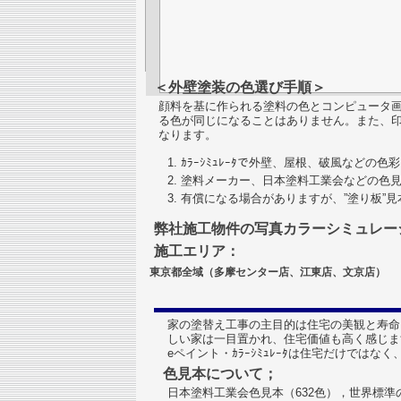
＜外壁塗装の色選び手順＞
顔料を基に作られる塗料の色とコンピュータ画面のRG
る色が同じになることはありません。また、
なります。
ｶﾗｰｼﾐｭﾚｰﾀで外壁、屋根、破風などの
塗料メーカー、日本塗料工業会などの色
有償になる場合がありますが、”塗り板”
弊社施工物件の写真カラーシミュレー
施工エリア：
東京都全域（多摩センター店、江東店、文京店）
家の塗替え工事の主目的は住宅の美観と寿命
しい家は一目置かれ、住宅価値も高く感じま
eペイント・ｶﾗｰｼﾐｭﾚｰﾀは住宅だけで
色見本について；
日本塗料工業会色見本（632色），世界標準