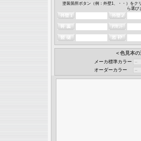
塗装箇所ボタン（例：外壁1、・・）をク
ら選び
＜色見本の
メーカ標準カラー
オーダーカラー