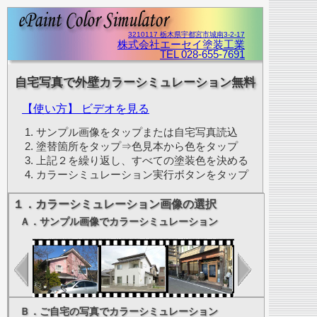
3210117 栃木県宇都宮市城南3-2-17
株式会社エーセイ塗装工業
TEL 028-655-7691
自宅写真で外壁カラーシミュレーション無料
【使い方】 ビデオを見る
サンプル画像をタップまたは自宅写真読込
塗替箇所をタップ⇒色見本から色をタップ
上記２を繰り返し、すべての塗装色を決める
カラーシミュレーション実行ボタンをタップ
１．カラーシミュレーション画像の選択
Ａ．サンプル画像でカラーシミュレーション
Ｂ．ご自宅の写真でカラーシミュレーション