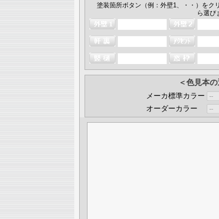
塗装箇所ボタン（例：外壁1、・・）をク
ら選び
＜色見本の
メーカ標準カラー
オーダーカラー