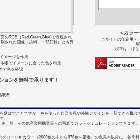
＜カラー
B（Red,Green,Blue)で表現され
当サイトの印刷用デー
印刷された画像（染料、一部顔料）とも異
刷
現在は、ほと
色彩イメージを作成
見本帳でイメージに合った色を特定
見本で色を確認
ションを無料で承ります！
・名取市
を延ばすことですが、色を使った自己表現や外観デザインを一新できる機会
す。
はなく、車、船、その他産業用機器等々の写真でカラーシミュレーションできます。
のグローバルカラー（2000色の中から878色を厳選）の色見本以外に、各