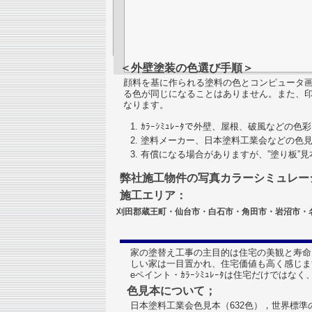
＜外壁塗装の色選び手順＞
顔料を基に作られる塗料の色とコンピュータ画面のRG
る色が同じになることはありません。また、
なります。
ｶﾗｰｼﾐｭﾚｰﾀで外壁、屋根、破風などの
塗料メーカー、日本塗料工業会などの色
有償になる場合がありますが、”塗り板”
弊社施工物件の写真カラーシミュレー
施工エリア：
刈田郡蔵王町・仙台市・白石市・角田市・岩沼市
家の塗替え工事の主目的は住宅の美観と寿命
しい家は一目置かれ、住宅価値も高く感じま
eペイント・ｶﾗｰｼﾐｭﾚｰﾀは住宅だけで
色見本について；
日本塗料工業会色見本（632色），世界標準