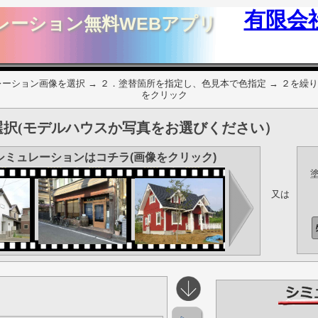
有限会
レーション無料WEBアプリ
ーション画像を選択 → ２．塗替箇所を指定し、色見本で色指定 → ２を繰り
をクリック
択(モデルハウスか写真をお選びください）
シミュレーションはコチラ(画像をクリック)
又は