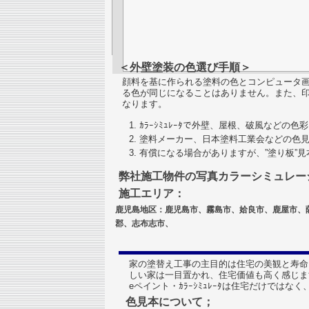
＜外壁塗装の色選び手順＞
顔料を基に作られる塗料の色とコンピュータ画面のRG
る色が同じになることはありません。また、
なります。
ｶﾗｰｼﾐｭﾚｰﾀで外壁、屋根、破風などの
塗料メーカー、日本塗料工業会などの色
有償になる場合がありますが、”塗り板”
弊社施工物件の写真カラーシミュレー
施工エリア：
鹿児島地区：鹿児島市、霧島市、姶良市、鹿屋市、
郡、志布志市、
家の塗替え工事の主目的は住宅の美観と寿命
しい家は一目置かれ、住宅価値も高く感じま
eペイント・ｶﾗｰｼﾐｭﾚｰﾀは住宅だけで
色見本について；