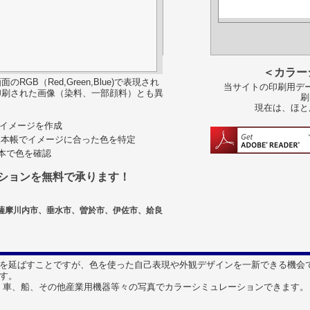
＜カラー
B（Red,Green,Blue)で表現され
当サイトの印刷用デー
印刷された画像（染料、一部顔料）とも異
刷
現在は、ほと
色彩イメージを作成
見本帳でイメージに合った色を特定
見本で色を確認
ションを無料で承ります！
薩摩川内市、垂水市、曽於市、伊佐市、姶良
を延ばすことですが、色を使った自己表現や外観デザインを一新できる機会
す。
はなく、車、船、その他産業用機器等々の写真でカラーシミュレーションできます。