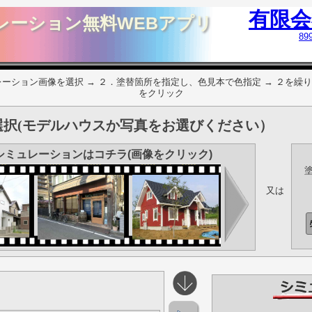
有限
レーション無料WEBアプリ
8
ーション画像を選択 → ２．塗替箇所を指定し、色見本で色指定 → ２を繰り
をクリック
択(モデルハウスか写真をお選びください）
シミュレーションはコチラ(画像をクリック)
又は