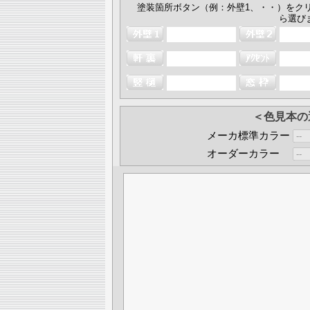
塗装箇所ボタン（例：外壁1、・・）をク
ら選び
＜色見本の
メーカ標準カラー
オーダーカラー