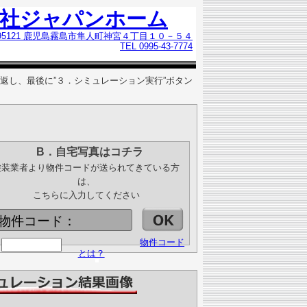
会社ジャパンホーム
995121 鹿児島霧島市隼人町神宮４丁目１０－５４
TEL 0995-43-7774
返し、最後に”３．シミュレーション実行”ボタン
B．自宅写真はコチラ
塗装業者より物件コードが送られてきている方
は、
こちらに入力してください
物件コード：
物件コード
とは？