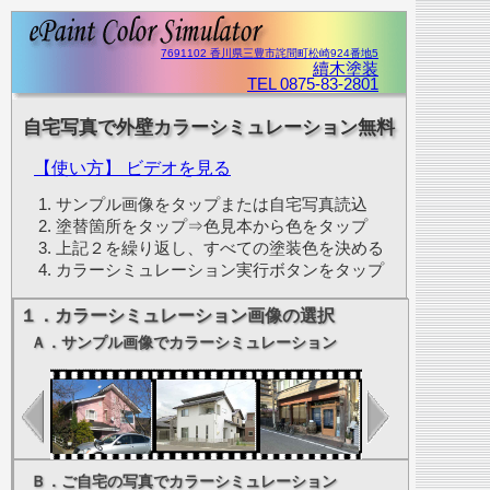
7691102 香川県三豊市詫間町松崎924番地5
續木塗装
TEL 0875-83-2801
自宅写真で外壁カラーシミュレーション無料
【使い方】 ビデオを見る
サンプル画像をタップまたは自宅写真読込
塗替箇所をタップ⇒色見本から色をタップ
上記２を繰り返し、すべての塗装色を決める
カラーシミュレーション実行ボタンをタップ
１．カラーシミュレーション画像の選択
Ａ．サンプル画像でカラーシミュレーション
Ｂ．ご自宅の写真でカラーシミュレーション