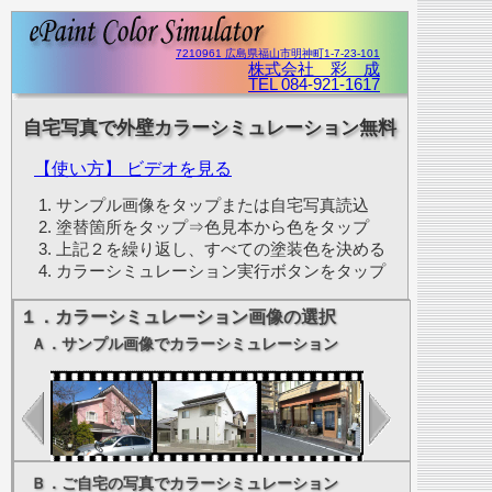
7210961 広島県福山市明神町1-7-23-101
株式会社 彩 成
TEL 084-921-1617
自宅写真で外壁カラーシミュレーション無料
【使い方】 ビデオを見る
サンプル画像をタップまたは自宅写真読込
塗替箇所をタップ⇒色見本から色をタップ
上記２を繰り返し、すべての塗装色を決める
カラーシミュレーション実行ボタンをタップ
１．カラーシミュレーション画像の選択
Ａ．サンプル画像でカラーシミュレーション
Ｂ．ご自宅の写真でカラーシミュレーション