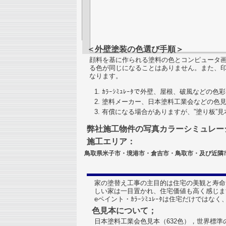
＜外壁塗装の色選び手順＞
顔料を基に作られる塗料の色とコンピュータ画面のRG
る色が同じになることはありません。また、
なります。
ｶﾗｰｼﾐｭﾚｰﾀで外壁、屋根、破風などの
塗料メーカー、日本塗料工業会などの色
有償になる場合がありますが、”塗り板”
弊社施工物件の写真カラーシミュレー
施工エリア：
鳥取県米子市・境港市・倉吉市・鳥取市・及び近
家の塗替え工事の主目的は住宅の美観と寿命
しい家は一目置かれ、住宅価値も高く感じま
eペイント・ｶﾗｰｼﾐｭﾚｰﾀは住宅だけで
色見本について；
日本塗料工業会色見本（632色），世界標準