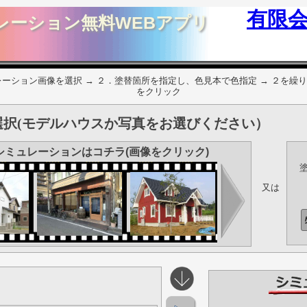
有限
レーション無料WEBアプリ
ーション画像を選択 → ２．塗替箇所を指定し、色見本で色指定 → ２を繰り
をクリック
択(モデルハウスか写真をお選びください）
シミュレーションはコチラ(画像をクリック)
又は