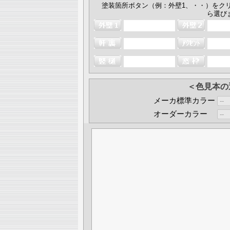
塗装箇所ボタン（例：外壁1、・・）をク
ら選び
＜色見本の
メーカ標準カラー
オーダーカラー