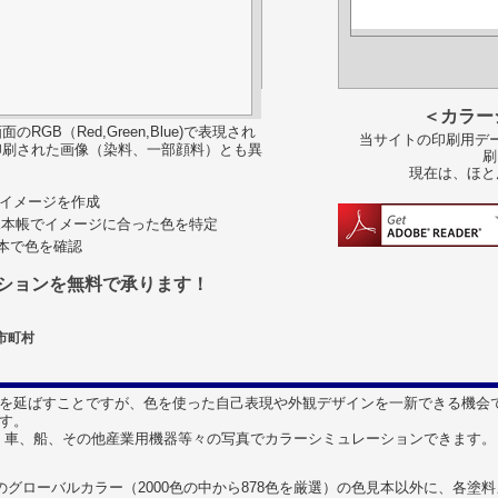
＜カラー
B（Red,Green,Blue)で表現され
当サイトの印刷用デー
印刷された画像（染料、一部顔料）とも異
刷
現在は、ほと
色彩イメージを作成
見本帳でイメージに合った色を特定
見本で色を確認
ションを無料で承ります！
隣市町村
を延ばすことですが、色を使った自己表現や外観デザインを一新できる機会
す。
はなく、車、船、その他産業用機器等々の写真でカラーシミュレーションできます。
のグローバルカラー（2000色の中から878色を厳選）の色見本以外に、各