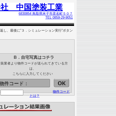
会社 中国塗装工業
6830854 鳥取県米子市彦名町５０７
TEL 0859-29-9051
返し、最後に”３．シミュレーション実行”ボタン
B．自宅写真はコチラ
塗装業者より物件コードが送られてきている方
は、
こちらに入力してください
物件コード：
物件コード
とは？