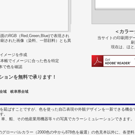
＜カラー
B（Red,Green,Blue)で表現され
当サイトの印刷用デー
印刷された画像（染料、一部顔料）とも異
刷
現在は、ほと
色彩イメージを作成
見本帳でイメージに合った色を特定
見本で色を確認
ションを無料で承ります！
県全域 岐阜県全域
を延ばすことですが、色を使った自己表現や外観デザインを一新できる機会
す。
はなく、車、船、その他産業用機器等々の写真でカラーシミュレーションできます。
のグローバルカラー（2000色の中から878色を厳選）の色見本以外に、各