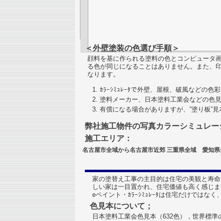
＜外壁塗装の色選び手順＞
顔料を基に作られる塗料の色とコンピュータ画面のRG
る色が同じになることはありません。また、
なります。
ｶﾗｰｼﾐｭﾚｰﾀで外壁、屋根、破風などの
塗料メーカー、日本塗料工業会などの色
有償になる場合がありますが、”塗り板”
弊社施工物件の写真カラーシミュレー
施工エリア：
名古屋市全域から名古屋市近郊 三重県全域 愛知
家の塗替え工事の主目的は住宅の美観と寿命
しい家は一目置かれ、住宅価値も高く感じま
eペイント・ｶﾗｰｼﾐｭﾚｰﾀは住宅だけで
色見本について；
日本塗料工業会色見本（632色），世界標準