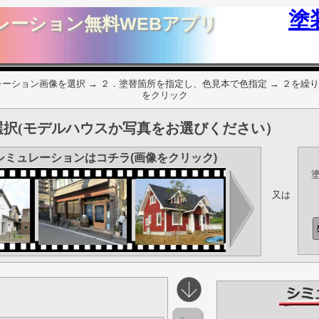
塗
レーション無料WEBアプリ
ーション画像を選択 → ２．塗替箇所を指定し、色見本で色指定 → ２を繰り
をクリック
択(モデルハウスか写真をお選びください）
シミュレーションはコチラ(画像をクリック)
又は