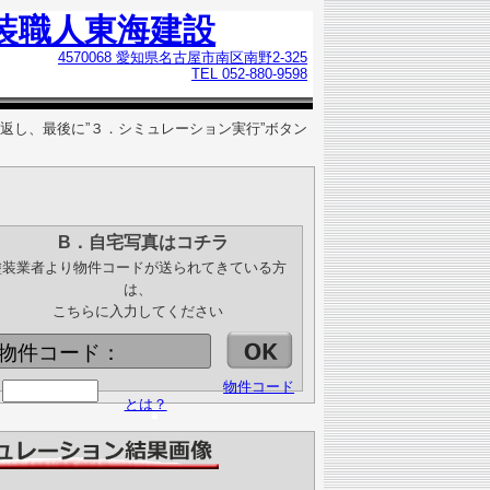
装職人東海建設
4570068 愛知県名古屋市南区南野2-325
TEL 052-880-9598
返し、最後に”３．シミュレーション実行”ボタン
B．自宅写真はコチラ
塗装業者より物件コードが送られてきている方
は、
こちらに入力してください
物件コード：
物件コード
とは？