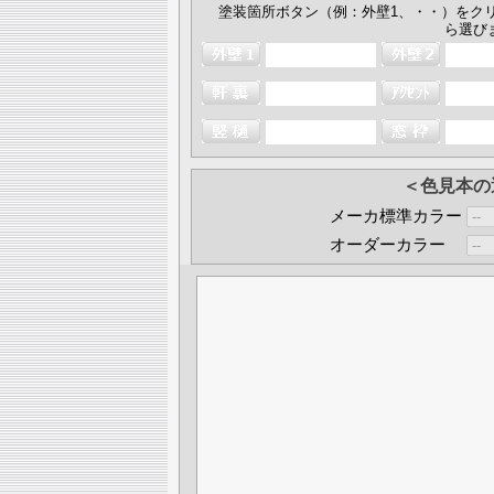
塗装箇所ボタン（例：外壁1、・・）をク
ら選び
＜色見本の
メーカ標準カラー
オーダーカラー