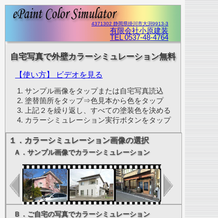
4371302 静岡県掛川市大渕9913-3
有限会社小原建装
TEL 0537-48-4764
自宅写真で外壁カラーシミュレーション無料
【使い方】 ビデオを見る
サンプル画像をタップまたは自宅写真読込
塗替箇所をタップ⇒色見本から色をタップ
上記２を繰り返し、すべての塗装色を決める
カラーシミュレーション実行ボタンをタップ
１．カラーシミュレーション画像の選択
Ａ．サンプル画像でカラーシミュレーション
Ｂ．ご自宅の写真でカラーシミュレーション