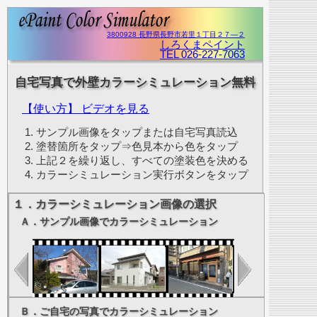
3800928 長野県長野市若里１丁目２７―２
しろくまペイント
TEL 026-227-7063
自宅写真で外壁カラーシミュレーション無料
【使い方】 ビデオを見る
サンプル画像をタップまたは自宅写真読込
塗替箇所をタップ⇒色見本から色をタップ
上記２を繰り返し、すべての塗装色を決める
カラーシミュレーション実行ボタンをタップ
１．カラーシミュレーション画像の選択
Ａ．サンプル画像でカラーシミュレーション
Ｂ．ご自宅の写真でカラーシミュレーション