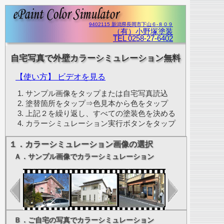
9402115 新潟県長岡市下山６-８０９
（有）小野塚塗装
TEL 0258-27-6402
自宅写真で外壁カラーシミュレーション無料
【使い方】 ビデオを見る
サンプル画像をタップまたは自宅写真読込
塗替箇所をタップ⇒色見本から色をタップ
上記２を繰り返し、すべての塗装色を決める
カラーシミュレーション実行ボタンをタップ
１．カラーシミュレーション画像の選択
Ａ．サンプル画像でカラーシミュレーション
Ｂ．ご自宅の写真でカラーシミュレーション