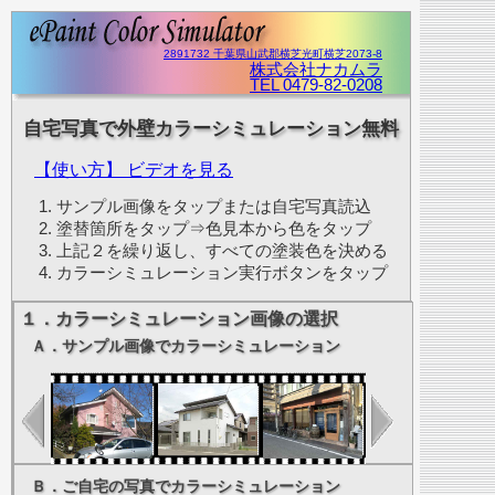
2891732 千葉県山武郡横芝光町横芝2073-8
株式会社ナカムラ
TEL 0479-82-0208
自宅写真で外壁カラーシミュレーション無料
【使い方】 ビデオを見る
サンプル画像をタップまたは自宅写真読込
塗替箇所をタップ⇒色見本から色をタップ
上記２を繰り返し、すべての塗装色を決める
カラーシミュレーション実行ボタンをタップ
１．カラーシミュレーション画像の選択
Ａ．サンプル画像でカラーシミュレーション
Ｂ．ご自宅の写真でカラーシミュレーション