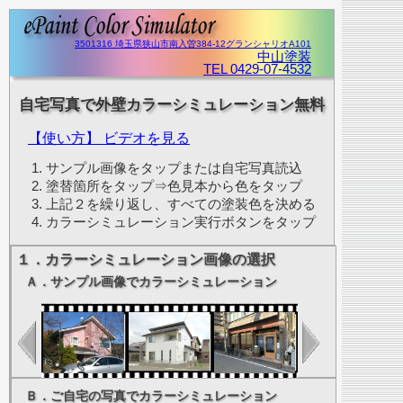
3501316 埼玉県狭山市南入曽384-12グランシャリオA101
中山塗装
TEL 0429-07-4532
自宅写真で外壁カラーシミュレーション無料
【使い方】 ビデオを見る
サンプル画像をタップまたは自宅写真読込
塗替箇所をタップ⇒色見本から色をタップ
上記２を繰り返し、すべての塗装色を決める
カラーシミュレーション実行ボタンをタップ
１．カラーシミュレーション画像の選択
Ａ．サンプル画像でカラーシミュレーション
Ｂ．ご自宅の写真でカラーシミュレーション